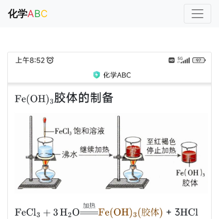
化学
A
B
C